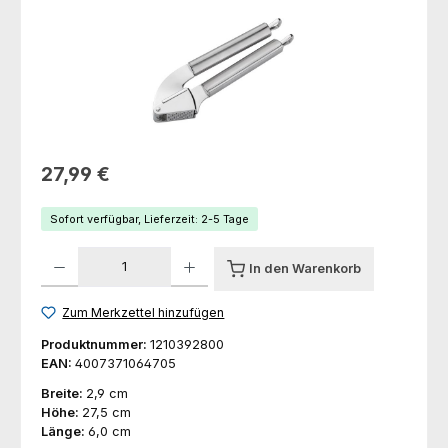
Regulärer Preis:
27,99 €
Sofort verfügbar, Lieferzeit: 2-5 Tage
Produkt Anzahl: Gib den gewünschten Wert ein oder benutze die Schaltfl
In den Warenkorb
Zum Merkzettel hinzufügen
Produktnummer:
1210392800
EAN:
4007371064705
Breite:
2,9 cm
Höhe:
27,5 cm
Länge:
6,0 cm