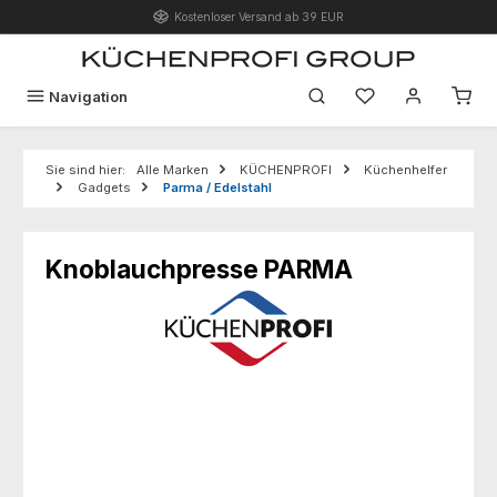
Kostenloser Versand ab 39 EUR
Zum Hauptinhalt springen
Du hast 0 Produk
Navigation
Sie sind hier:
Alle Marken
KÜCHENPROFI
Küchenhelfer
Gadgets
Parma / Edelstahl
Knoblauchpresse PARMA
Bildergalerie überspringen