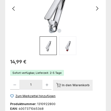
Regulärer Preis:
14,99 €
Sofort verfügbar, Lieferzeit: 2-5 Tage
Produkt Anzahl: Gib den gewünschten Wert ein oder benutze die Schaltfl
In den Warenkorb
Zum Merkzettel hinzufügen
Produktnummer:
1310922800
EAN:
4007371065368