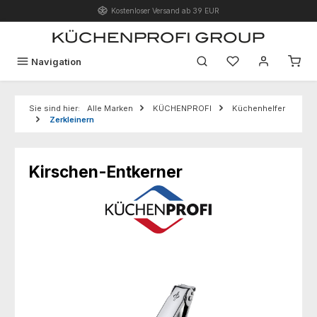
Kostenloser Versand ab 39 EUR
Zum Hauptinhalt springen
Du hast 0 Produk
Navigation
Sie sind hier:
Alle Marken
KÜCHENPROFI
Küchenhelfer
Zerkleinern
Kirschen-Entkerner
Bildergalerie überspringen