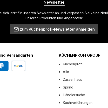
Newsletter
 sich jetzt für unseren Newsletter an und verpassen Sie keine Neu
unseren Produkten und Angeboten!
zum Küchenprofi-Newsletter anmelden
und Versandarten
KÜCHENPROFI GROUP
Küchenprofi
cilio
Pal
Vorkasse
Zassenhaus
 Versand
Spring
Händlersuche
Kochvorführungen