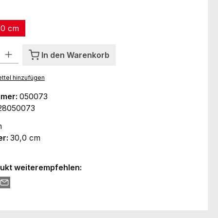
ählen
30 cm
l: Gib den gewünschten Wert ein oder benutze die Schaltflächen um
In den Warenkorb
ttel hinzufügen
mmer:
050073
28050073
m
er:
30,0 cm
ukt weiterempfehlen: