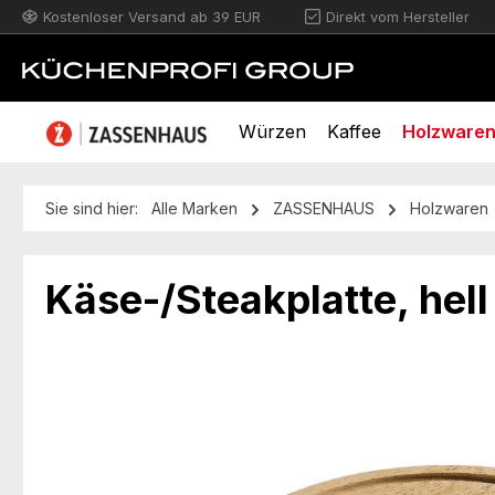
Kostenloser Versand ab 39 EUR
Direkt vom Hersteller
m Hauptinhalt springen
Zur Suche springen
Zur Hauptnavigation springen
Würzen
Kaffee
Holzware
Sie sind hier:
Alle Marken
ZASSENHAUS
Holzwaren
Käse-/Steakplatte, hel
Bildergalerie überspringen