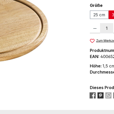
ausw
Größe
25 cm
Produkt Anzah
Zum Merkze
Produktnu
EAN:
40065
Höhe:
1,5 c
Durchmess
Dieses Prod