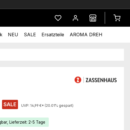
Du hast 0 Produkte auf dem Merkze
k
NEU
SALE
Ersatzteile
AROMA DREH
s:
SALE
UVP:
14,99 €*
(20.01% gespart)
bar, Lieferzeit: 2-5 Tage