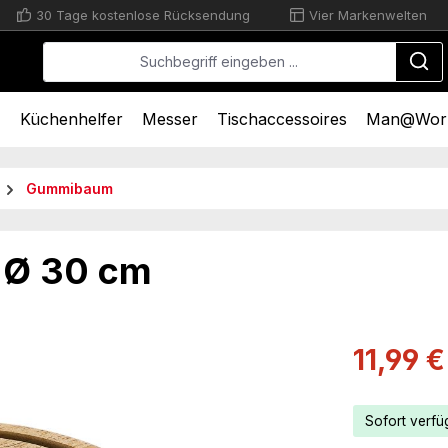
30 Tage kostenlose Rücksendung
Vier Markenwelten
n
Küchenhelfer
Messer
Tischaccessoires
Man@Wor
Gummibaum
l Ø 30 cm
Verkaufsprei
11,99 €
Sofort verfüg