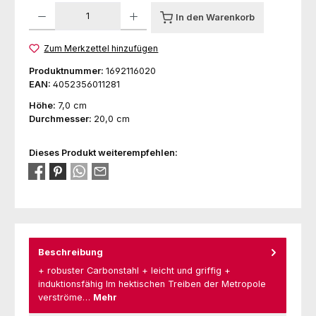
Produkt Anzahl: Gib den gewünschten Wert ein oder benutze die Schaltfl
In den Warenkorb
Zum Merkzettel hinzufügen
Produktnummer:
1692116020
EAN:
4052356011281
Höhe:
7,0 cm
Durchmesser:
20,0 cm
Dieses Produkt weiterempfehlen:
Beschreibung
+ robuster Carbonstahl + leicht und griffig +
induktionsfähig Im hektischen Treiben der Metropole
verströme…
Mehr