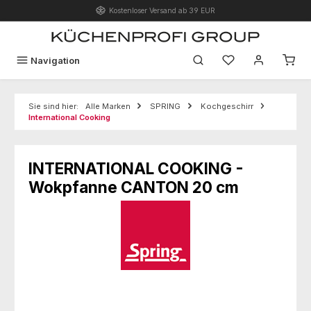
Kostenloser Versand ab 39 EUR
Zum Hauptinhalt springen
Du hast 0 Produk
Navigation
Sie sind hier:
Alle Marken
SPRING
Kochgeschirr
International Cooking
INTERNATIONAL COOKING -
Wokpfanne CANTON 20 cm
Bildergalerie überspringen