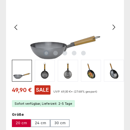
Verkaufspreis:
49,90 €
SALE
UVP:
69,00 €*
(27.68% gespart)
Sofort verfügbar, Lieferzeit: 2-5 Tage
auswählen
Größe
20 cm
24 cm
30 cm