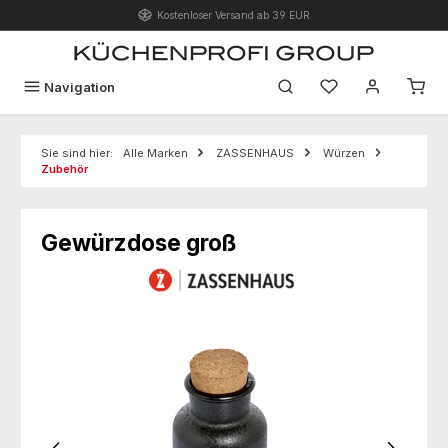
Kostenloser Versand ab 39 EUR
Zum Hauptinhalt springen
Du hast 0 Produk
Navigation
Sie sind hier:
Alle Marken
ZASSENHAUS
Würzen
Zubehör
Gewürzdose groß
Bildergalerie überspringen