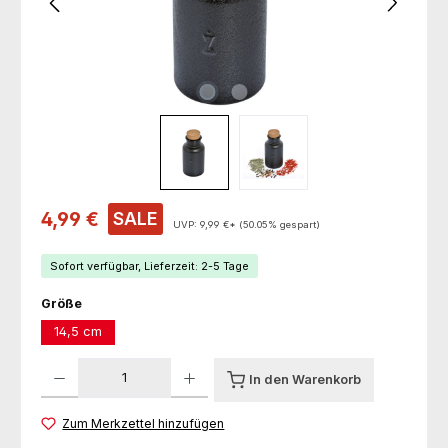
Verkaufspreis:
4,99 €
SALE
UVP:
9,99 €*
(50.05% gespart)
Sofort verfügbar, Lieferzeit: 2-5 Tage
auswählen
Größe
14,5 cm
Produkt Anzahl: Gib den gewünschten Wert ein oder benutze die Schaltfl
In den Warenkorb
Zum Merkzettel hinzufügen