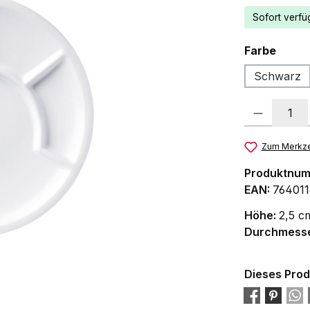
Sofort verfüg
ausw
Farbe
Schwarz
Produkt Anzah
Zum Merkze
Produktnu
EAN:
764011
Höhe:
2,5 c
Durchmess
Dieses Prod