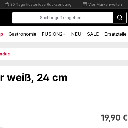
30 Tage kostenlose Rücksendung
Vier Markenwelten
op
Gastronomie
FUSION2+
NEU
SALE
Ersatzteile
ndue
r weiß, 24 cm
Regulärer Pr
19,90 €