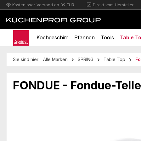
Kostenloser Versand ab 39 EUR
Direkt vom Hersteller
m Hauptinhalt springen
Zur Suche springen
Zur Hauptnavigation springen
Kochgeschirr
Pfannen
Tools
Table T
Sie sind hier:
Alle Marken
SPRING
Table Top
Fo
FONDUE - Fondue-Telle
Bildergalerie überspringen