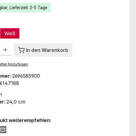
bar, Lieferzeit: 2-5 Tage
ählen
Weiß
l: Gib den gewünschten Wert ein oder benutze die Schaltflächen um
In den Warenkorb
ttel hinzufügen
mmer:
2696585900
6147188
m
er:
24,0 cm
ukt weiterempfehlen: