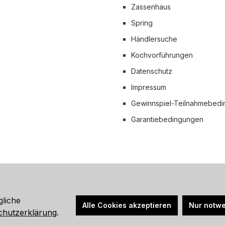
Zassenhaus
 Versand
Spring
Händlersuche
Kochvorführungen
Datenschutz
Impressum
Gewinnspiel-Teilnahmebed
Garantiebedingungen
hrwertsteuer zzgl.
Versandkosten
und ggf. Nachnahmegebühren, wen
gliche
Alle Cookies akzeptieren
Nur notwe
© 2026 Küchenprofi Group Online-Shop - Alle Rechte vorbehalten.
chutzerklärung
.