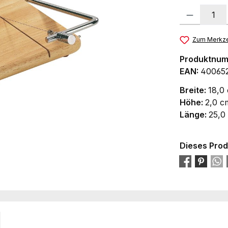
Produkt Anzah
Zum Merkze
Produktnu
EAN:
40065
Breite:
18,0
Höhe:
2,0 c
Länge:
25,0
Dieses Prod