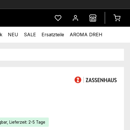
Du hast 0 Produkte auf dem Merkze
k
NEU
SALE
Ersatzteile
AROMA DREH
eis:
bar, Lieferzeit: 2-5 Tage