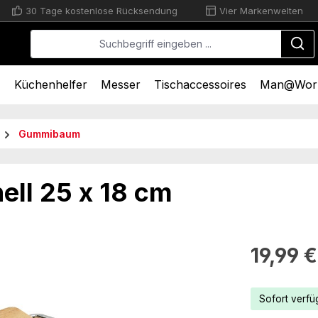
30 Tage kostenlose Rücksendung
Vier Markenwelten
n
Küchenhelfer
Messer
Tischaccessoires
Man@Wor
Gummibaum
ell 25 x 18 cm
Regulärer Pr
19,99 €
Sofort verfüg