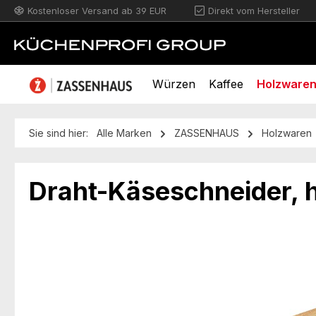
Kostenloser Versand ab 39 EUR
Direkt vom Hersteller
m Hauptinhalt springen
Zur Suche springen
Zur Hauptnavigation springen
Würzen
Kaffee
Holzware
Sie sind hier:
Alle Marken
ZASSENHAUS
Holzwaren
Draht-Käseschneider, h
Bildergalerie überspringen