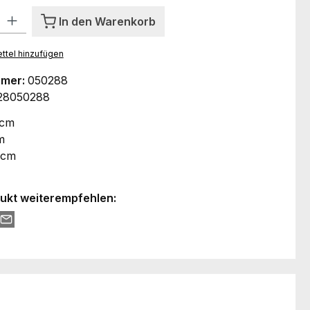
l: Gib den gewünschten Wert ein oder benutze die Schaltflächen um
In den Warenkorb
ttel hinzufügen
mmer:
050288
28050288
 cm
m
 cm
ukt weiterempfehlen: