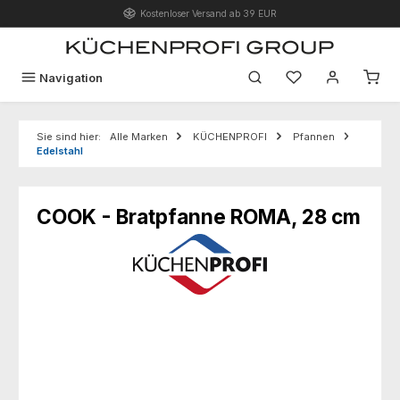
Kostenloser Versand ab 39 EUR
Zum Hauptinhalt springen
Du hast 0 Produk
Navigation
Sie sind hier:
Alle Marken
KÜCHENPROFI
Pfannen
Edelstahl
COOK - Bratpfanne ROMA, 28 cm
Bildergalerie überspringen