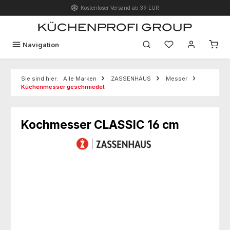
Kostenloser Versand ab 39 EUR
Zum Hauptinhalt springen
Du hast 0 Produk
Navigation
Sie sind hier:
Alle Marken
ZASSENHAUS
Messer
Küchenmesser geschmiedet
Kochmesser CLASSIC 16 cm
Bildergalerie überspringen