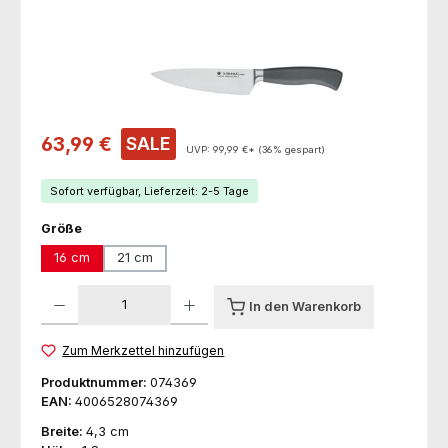
Verkaufspreis:
63,99 €
SALE
UVP:
99,99 €*
(36% gespart)
Sofort verfügbar, Lieferzeit: 2-5 Tage
auswählen
Größe
16 cm
21 cm
Produkt Anzahl: Gib den gewünschten Wert ein oder benutze die Schaltfl
In den Warenkorb
Zum Merkzettel hinzufügen
Produktnummer:
074369
EAN:
4006528074369
Breite:
4,3 cm