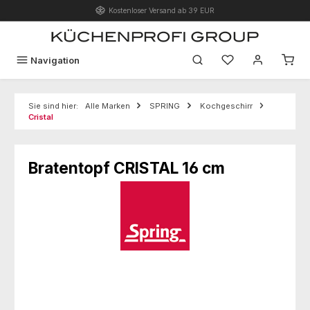
Kostenloser Versand ab 39 EUR
Zum Hauptinhalt springen
Du hast 0 Produk
Navigation
Sie sind hier:
Alle Marken
SPRING
Kochgeschirr
Cristal
Bratentopf CRISTAL 16 cm
Bildergalerie überspringen