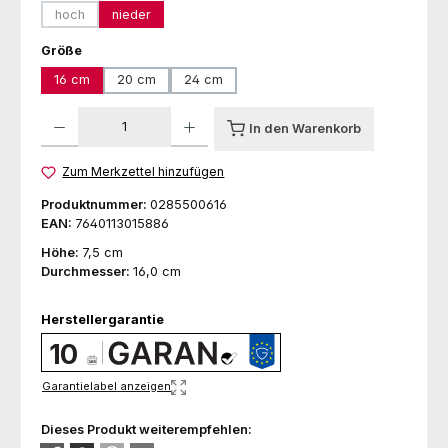
hoch
nieder
(Diese Option ist zurzeit nicht verfügbar.)
auswählen
Größe
16 cm
20 cm
24 cm
Produkt Anzahl: Gib den gewünschten Wert ein oder benutze die Schaltfl
In den Warenkorb
Zum Merkzettel hinzufügen
Produktnummer:
0285500616
EAN:
7640113015886
Höhe:
7,5 cm
Durchmesser:
16,0 cm
Herstellergarantie
10
Garantielabel anzeigen
Dieses Produkt weiterempfehlen: