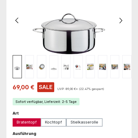
Verkaufspreis:
69,00 €
SALE
UVP:
89,00 €*
(22.47% gespart)
Sofort verfügbar, Lieferzeit: 2-5 Tage
auswählen
Art
Bratentopf
Kochtopf
Stielkasserolle
auswählen
Ausführung