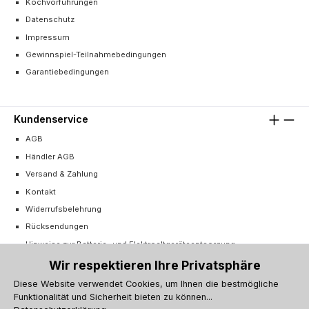
Kochvorführungen
Datenschutz
Impressum
Gewinnspiel-Teilnahmebedingungen
Garantiebedingungen
Kundenservice
AGB
Händler AGB
Versand & Zahlung
Kontakt
Widerrufsbelehrung
Rücksendungen
Hinweise zur Batterie- und Elektroaltgeräteentsorgung
Cookie-Einstellungen
Wir respektieren Ihre Privatsphäre
Vertrag widerrufen
Diese Website verwendet Cookies, um Ihnen die bestmögliche
Funktionalität und Sicherheit bieten zu können...
Barrierefreiheitserklärung