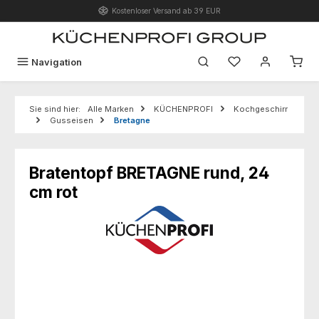
Kostenloser Versand ab 39 EUR
Zum Hauptinhalt springen
Du hast 0 Produk
Navigation
Sie sind hier:
Alle Marken
KÜCHENPROFI
Kochgeschirr
Gusseisen
Bretagne
Bratentopf BRETAGNE rund, 24
cm rot
Bildergalerie überspringen