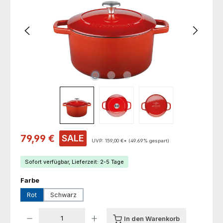
Verkaufspreis:
79,99 €
SALE
UVP:
159,00 €*
(49.69% gespart)
Sofort verfügbar, Lieferzeit: 2-5 Tage
auswählen
Farbe
Rot
Schwarz
Produkt Anzahl: Gib den gewünschten Wert ein oder benutze die Schaltfl
In den Warenkorb