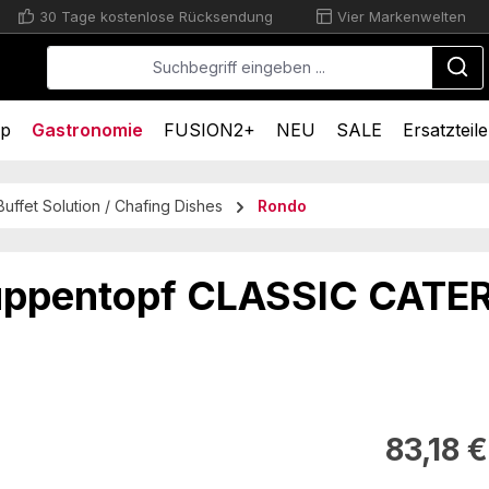
30 Tage kostenlose Rücksendung
Vier Markenwelten
op
Gastronomie
FUSION2+
NEU
SALE
Ersatzteile
Buffet Solution / Chafing Dishes
Rondo
uppentopf CLASSIC CAT
Regulärer Pr
83,18 €