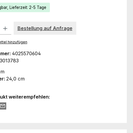
bar, Lieferzeit: 2-5 Tage
Produkt Anzahl: Gib den gewünschten Wert ein oder benutze d
Bestellung auf Anfrage
ttel hinzufügen
mmer:
4025570604
3013783
cm
er:
24,0 cm
ukt weiterempfehlen: