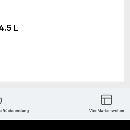
.5 L
se Rücksendung
Vier Markenwelten