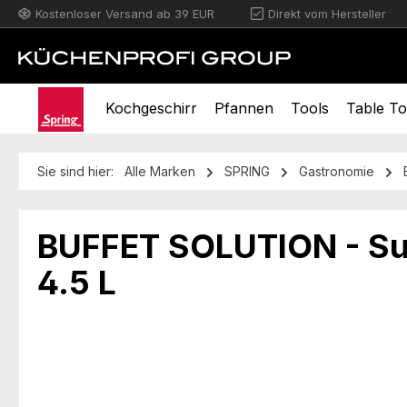
Kostenloser Versand ab 39 EUR
Direkt vom Hersteller
m Hauptinhalt springen
Zur Suche springen
Zur Hauptnavigation springen
Kochgeschirr
Pfannen
Tools
Table T
Sie sind hier:
Alle Marken
SPRING
Gastronomie
BUFFET SOLUTION - S
4.5 L
Bildergalerie überspringen