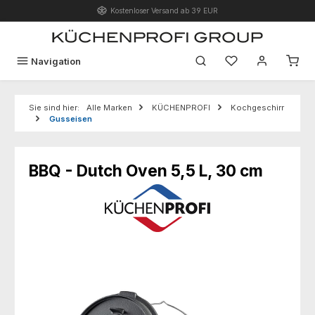
Kostenloser Versand ab 39 EUR
Zum Hauptinhalt springen
Du hast 0 Produk
Navigation
Sie sind hier:
Alle Marken
KÜCHENPROFI
Kochgeschirr
Gusseisen
BBQ - Dutch Oven 5,5 L, 30 cm
Bildergalerie überspringen