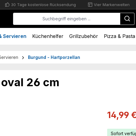
30 Tage kostenlose Rücksendung
Vier Markenwelten
 Servieren
Küchenhelfer
Grillzubehör
Pizza & Pasta
Servieren
Burgund - Hartporzellan
oval 26 cm
Verkaufsprei
14,99 
Sofort verfüg