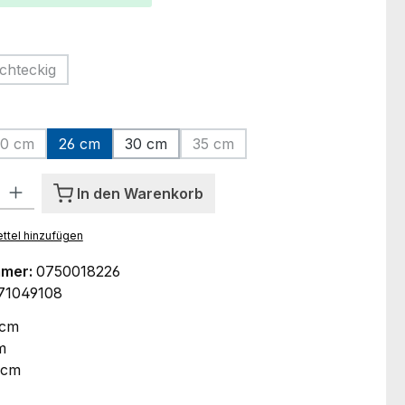
hlen
chteckig
(Diese Option ist zurzeit nicht verfügbar.)
ählen
0 cm
26 cm
30 cm
35 cm
tion ist zurzeit nicht verfügbar.)
(Diese Option ist zurzeit nicht verfügbar.)
(Diese Option ist zurzeit nicht v
l: Gib den gewünschten Wert ein oder benutze die Schaltflächen um
In den Warenkorb
ttel hinzufügen
mmer:
0750018226
71049108
 cm
m
 cm