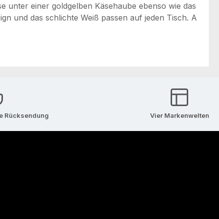
se unter einer goldgelben Käsehaube ebenso wie das
esign und das schlichte Weiß passen auf jeden Tisch. A
se Rücksendung
Vier Markenwelten