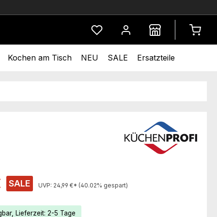
Du hast 0 Produkte auf dem Merkze
Kochen am Tisch
NEU
SALE
Ersatzteile
s:
€
SALE
UVP:
24,99 €*
(40.02% gespart)
bar, Lieferzeit: 2-5 Tage