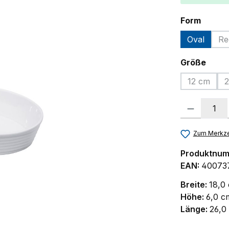
auswä
Form
Oval
Re
ausw
Größe
12 cm
2
(Diese Op
Produkt Anzah
Zum Merkze
Produktnu
EAN:
40073
Breite:
18,0
Höhe:
6,0 c
Länge:
26,0