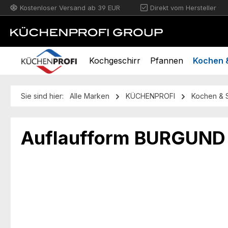
Kostenloser Versand ab 39 EUR
Direkt vom Hersteller
m Hauptinhalt springen
Zur Suche springen
Zur Hauptnavigation springen
Kochgeschirr
Pfannen
Kochen &
Sie sind hier:
Alle Marken
KÜCHENPROFI
Kochen & 
Auflaufform BURGUND 
Bildergalerie überspringen