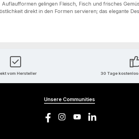
 Auflaufformen gelingen Fleisch, Fisch und frisches Gemü
Köstlichkeit direkt in den Formen servieren; das elegante D
rekt vom Hersteller
30 Tage kostenlo
Unsere Communities
Facebook
Instagram
YouTube
LinkedIn